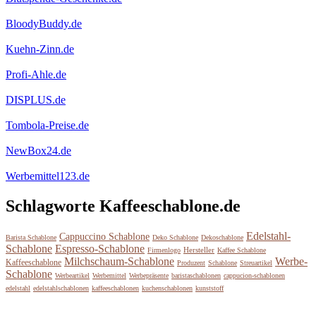
BloodyBuddy.de
Kuehn-Zinn.de
Profi-Ahle.de
DISPLUS.de
Tombola-Preise.de
NewBox24.de
Werbemittel123.de
Schlagworte Kaffeeschablone.de
Edelstahl-
Cappuccino Schablone
Barista Schablone
Deko Schablone
Dekoschablone
Schablone
Espresso-Schablone
Hersteller
Firmenlogo
Kaffee Schablone
Milchschaum-Schablone
Werbe-
Kaffeeschablone
Produzent
Schablone
Streuartikel
Schablone
Werbeartikel
Werbemittel
Werbepräsente
baristaschablonen
cappucion-schablonen
edelstahl
edelstahlschablonen
kaffeeschablonen
kuchenschablonen
kunststoff