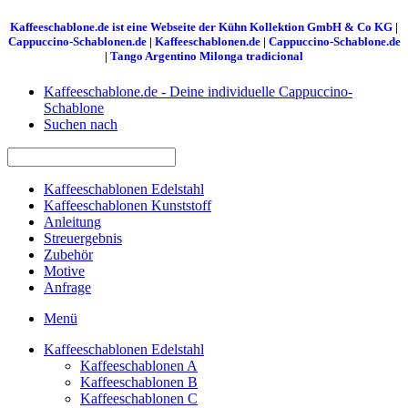
Kaffeeschablone.de ist eine Webseite der Kühn Kollektion GmbH & Co KG
|
Cappuccino-Schablonen.de
|
Kaffeeschablonen.de
|
Cappuccino-Schablone.de
|
Tango Argentino Milonga tradicional
Kaffeeschablone.de - Deine individuelle Cappuccino-
Schablone
Suchen nach
Kaffeeschablonen Edelstahl
Kaffeeschablonen Kunststoff
Anleitung
Streuergebnis
Zubehör
Motive
Anfrage
Menü
Kaffeeschablonen Edelstahl
Kaffeeschablonen A
Kaffeeschablonen B
Kaffeeschablonen C