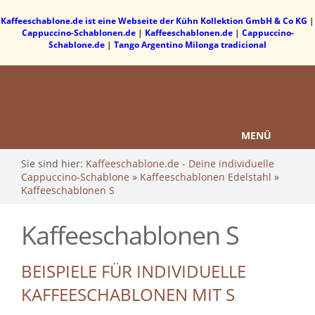
Kaffeeschablone.de ist eine Webseite der Kühn Kollektion GmbH & Co KG
|
Cappuccino-Schablonen.de
|
Kaffeeschablonen.de
|
Cappuccino-
Schablone.de
|
Tango Argentino Milonga tradicional
MENÜ
Sie sind hier:
Kaffeeschablone.de - Deine individuelle
Cappuccino-Schablone
»
Kaffeeschablonen Edelstahl
»
Kaffeeschablonen S
Kaffeeschablonen S
BEISPIELE FÜR INDIVIDUELLE
KAFFEESCHABLONEN MIT S