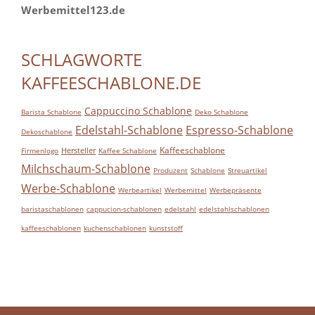
Werbemittel123.de
SCHLAGWORTE
KAFFEESCHABLONE.DE
Cappuccino Schablone
Barista Schablone
Deko Schablone
Edelstahl-Schablone
Espresso-Schablone
Dekoschablone
Kaffeeschablone
Hersteller
Firmenlogo
Kaffee Schablone
Milchschaum-Schablone
Produzent
Schablone
Streuartikel
Werbe-Schablone
Werbeartikel
Werbemittel
Werbepräsente
baristaschablonen
cappucion-schablonen
edelstahl
edelstahlschablonen
kaffeeschablonen
kuchenschablonen
kunststoff